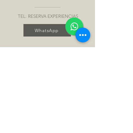
TEL: RESERVA EXPERIENCIAS
WhatsApp
TEL: BOUTIQUE Y SERVICIO
WhatsApp
info@chocolaterie.com.ar
AV. BUSTILLO 15,500
SAN CARLOS DE BARILOCHE, RN
8400, ARGENTINA
OPENING HOURS MES DE JUNIO
LUN a JUE 10:00 a.m. a 08:00 p.m.
// VIE a DOM 10:00 a.m. a 09:00