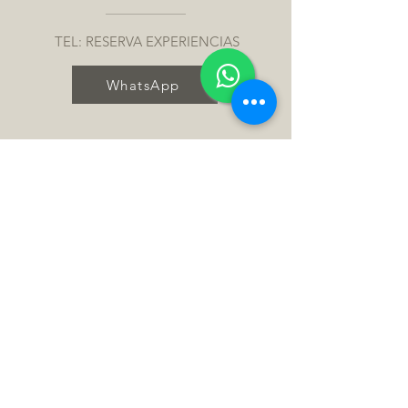
TEL: RESERVA EXPERIENCIAS
WhatsApp
TEL: BOUTIQUE Y SERVICIO
WhatsApp
info@chocolaterie.com.ar
AV. BUSTILLO 15,500
SAN CARLOS DE BARILOCHE, RN
8400, ARGENTINA
OPENING HOURS MES DE JUNIO
LUN a JUE 10:00 a.m. a 08:00 p.m.
// VIE a DOM 10:00 a.m. a 09:00